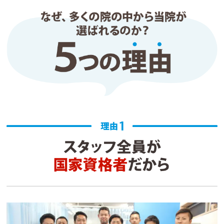
す。
こせきあゆみ
3 か月前
日曜日に腰を痛めて身動きが取れなかったところに
施術を受ける事ができてとても助かりました。再発
予防のメンテナンスがあるのもgoodです。EMSで
下腹部が引き締まり2kg痩せました
Yasuko Mizuno
4 か月前
約1ヶ月前から通い始めました。試合の日程に合わ
せてスケジュールを提案していただけるので、とて
も助かっています。

特に、いつも担当してくださっている先生はとても
丁寧で、痛みの原因や体の状態についても分かりや