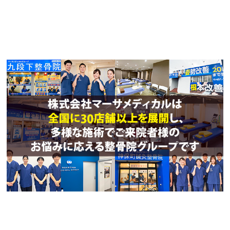
た。マッサージもとても上手で、その日の体の状態
に合わせてしっかりケアしてくれました。通うたび
に体が楽になるのを実感できました。

これからは教えていただいたストレッチを家でも続
けて、自分でも頑張っていきたいと思います（がん
ばります！）。

今まで本当にありがとうございました。また機会が
あればよろしくお願いします。🫶
LH
2 か月前
先生もスタッフの方も親切で、いつも丁寧に対応し
てくださいます。

施術後は体が軽くなり、首や肩のつらさも楽になり
ました。

院内も清潔感があって、安心して通える整骨院で