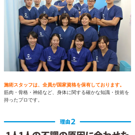
すく説明してくださるため、安心して施術を受ける
ことができています。

一方で固定担当制ではないため、他の先生にご対応
いただくこともありますが、先生によって施術の進
め方や時間の使い方に多少の違いはあるものの、ど
の方も丁寧に対応してくださいます。

総合的にとても信頼できる接骨院だと感じており、
今後も継続して通いたいと思います。
施術スタッフは、全員が国家資格を保有しております。
A.K.
筋肉・骨格・神経など、身体に関する確かな知識・技術を
1 か月前
持ったプロです。
肩凝りがひどくてマッサージによく通ってたのです
が、すぐに痛みが出てたのですがこちらで見てもら
ってから、すごく楽になりました！コレから通っ
て、巻き肩なども直していきたいです。骨格矯正や
骨盤矯正もやってるので、迷ってる方は是非体験