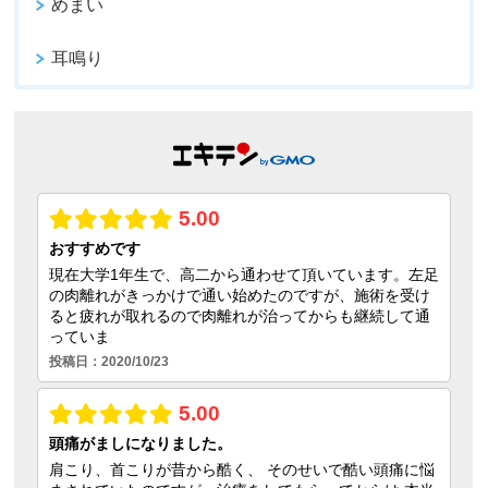
めまい
耳鳴り